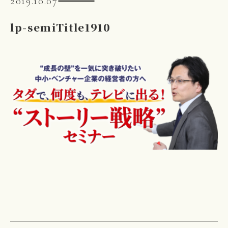
2019.10.07
lp-semiTitle1910