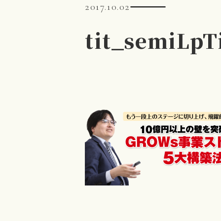
2017.10.02
tit_semiLpTi